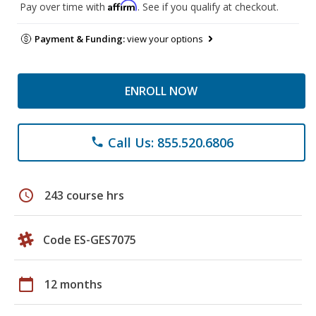
Affirm
Pay over time with
. See if you qualify at checkout.
Payment & Funding:
view your options
ENROLL NOW
Call Us: 855.520.6806
phone
schedule
243 course hrs
Code ES-GES7075
calendar_today
12 months