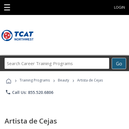
☰
LOGIN
Search
Go
Career
Training
›
›
›
Programs
Training Programs
Beauty
Artista de Cejas
phone
Call Us: 855.520.6806
Artista de Cejas