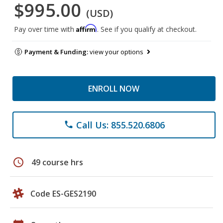
$995.00
(USD)
Affirm
Pay over time with
. See if you qualify at checkout.
Payment & Funding:
view your options
ENROLL NOW
Call Us: 855.520.6806
phone
schedule
49 course hrs
Code ES-GES2190