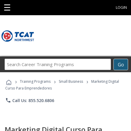
☰
LOGIN
Search
Go
Career
Training
›
›
›
Programs
Training Programs
Small Business
Marketing Digital
Curso Para Emprendedores
phone
Call Us: 855.520.6806
Marketing Digital Curso Para