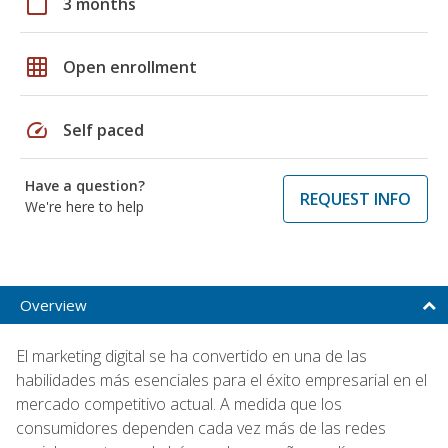
calendar_today
3 months
grid_on
Open enrollment
speed
Self paced
Have a question?
REQUEST INFO
We're here to help
Overview
El marketing digital se ha convertido en una de las
habilidades más esenciales para el éxito empresarial en el
mercado competitivo actual. A medida que los
consumidores dependen cada vez más de las redes