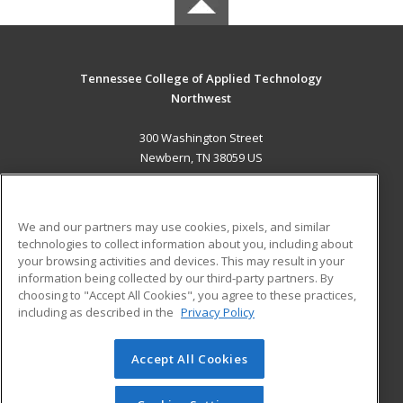
Tennessee College of Applied Technology
Northwest
300 Washington Street
Newbern, TN 38059 US
MAIN CONTENT
Career Training
We and our partners may use cookies, pixels, and similar
technologies to collect information about you, including about
ADDITIONAL RESOURCES
your browsing activities and devices. This may result in your
information being collected by our third-party partners. By
Military
Student Blog
choosing to "Accept All Cookies", you agree to these practices,
Financial Assistance
including as described in the
Privacy Policy
Help
Accept All Cookies
© 2026 ed2go, a division of Cengage Learning. All rights
reserved. The material on this site cannot be reproduced or
redistributed unless you have obtained prior written