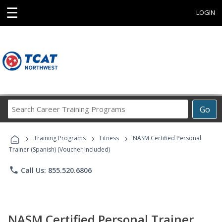
☰
LOGIN
Search
Go
Career
Training
›
›
›
Programs
Training Programs
Fitness
NASM Certified Personal
Trainer (Spanish) (Voucher Included)
phone
Call Us: 855.520.6806
NASM Certified Personal Trainer