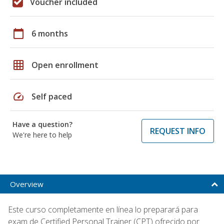
Voucher included
calendar_today
6 months
grid_on
Open enrollment
speed
Self paced
Have a question?
REQUEST INFO
We're here to help
Overview
Este curso completamente en línea lo preparará para
exam de Certified Personal Trainer (CPT) ofrecido por