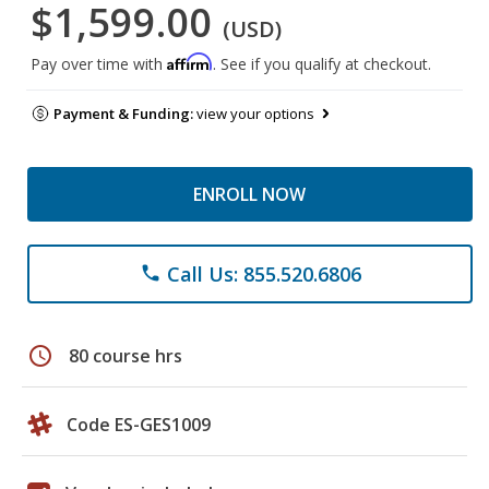
$1,599.00
(USD)
Affirm
Pay over time with
. See if you qualify at checkout.
Payment & Funding:
view your options
ENROLL NOW
Call Us: 855.520.6806
phone
schedule
80 course hrs
Code ES-GES1009