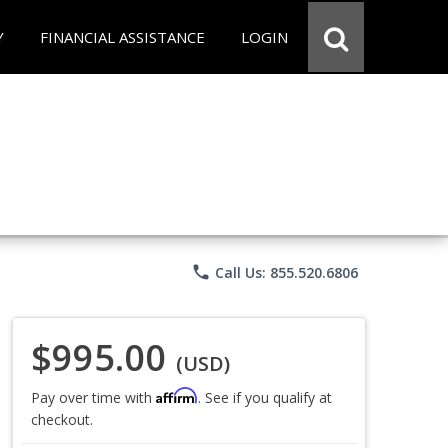
Y
FINANCIAL ASSISTANCE
LOGIN
phone
Call Us: 855.520.6806
$995.00
(USD)
Affirm
Pay over time with
. See if you qualify at
checkout.