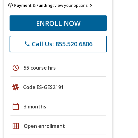
Payment & Funding:
view your options
ENROLL NOW
Call Us: 855.520.6806
phone
schedule
55 course hrs
Code ES-GES2191
calendar_today
3 months
grid_on
Open enrollment