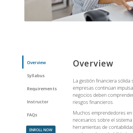
Overview
Overview
Syllabus
La gestión financiera sólid
empresas continúan impulsan
Requirements
negocios deben comprender cóm
Instructor
riesgos financieros.
Muchos emprendedores en eta
FAQs
necesarios sobre el sistema 
herramientas de contabilida
ENROLL NOW