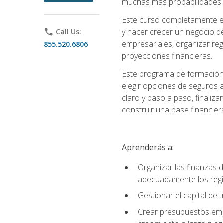
muchas más probabilidades de
Este curso completamente en
y hacer crecer un negocio de
phone
Call Us:
empresariales, organizar regis
855.520.6806
proyecciones financieras.
Este programa de formación 
elegir opciones de seguros 
claro y paso a paso, finaliz
construir una base financier
Aprenderás a:
Organizar las finanzas 
adecuadamente los regi
Gestionar el capital de
Crear presupuestos empr