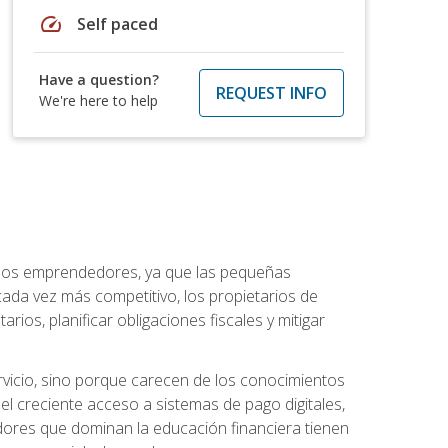
speed
Self paced
Have a question?
REQUEST INFO
We're here to help
a los emprendedores, ya que las pequeñas
da vez más competitivo, los propietarios de
ios, planificar obligaciones fiscales y mitigar
vicio, sino porque carecen de los conocimientos
el creciente acceso a sistemas de pago digitales,
dores que dominan la educación financiera tienen